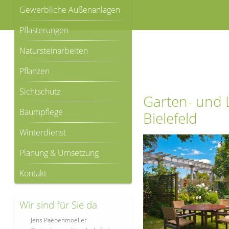
Gewerbliche Außenanlagen
Pflasterungen
Natursteinarbeiten
Pflanzen
Sichtschutz
Garten- und 
Baumpflege
Bielefeld
Winterdienst
Planung & Umsetzung
Kontakt
Wir sind für Sie da
Jens Paepenmoeller