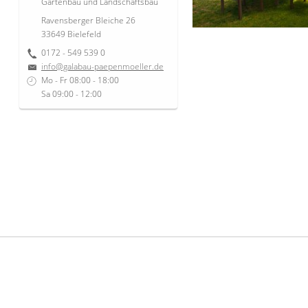
Gartenbau und Landschaftsbau
Ravensberger Bleiche 26
33649
Bielefeld
0172 - 549 539 0
info@galabau-paepenmoeller.de
Mo - Fr 08:00 - 18:00
Sa 09:00 - 12:00