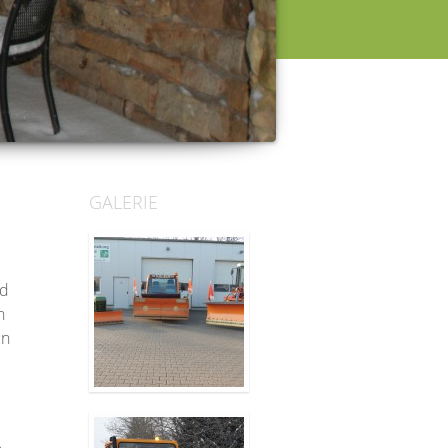
GALERIE
nd
n
en