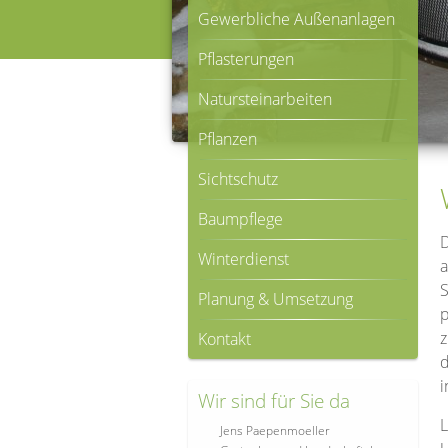
Gewerbliche Außenanlagen
Pflasterungen
Natursteinarbeiten
Pflanzen
Sichtschutz
Baumpflege
D
Winterdienst
a
S
Planung & Umsetzung
p
z
Kontakt
d
i
Wir sind für Sie da
L
Jens Paepenmoeller